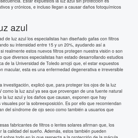
cuencia. Estar expuestos la luz azul sin protección es
ativos y crónicos, e incluso llegan a causar daños fotoquímicos
uz azul
d de luz azul los especialistas han diseñado gafas con filtros
jando su intensidad entre 15 y un 20%, ayudando así a
i realmente estos nuevos filtros protegen nuestra visión o son
lo que diversos especialistas han estado desarrollando estudios
ca de la Universidad de Toledo arrojó que, el estar expuestos
ón macular, esta es una enfermedad degenerativa e irreversible
a investigación, explicó que, para proteger los ojos de la luz
UV como la luz azul ya sea que provengan de una fuente natural
re la luz azul y los daños que causan, exponen que hay
 visuales por la sobreexposición. Es por ello que recomiendan
fran del síndrome de ojo seco como también a usuarios que
as fabricantes de filtros o lentes solares afirman que, los
jorar la calidad del sueño. Además, estos también pueden
ad sobre todo en lo que respecta a la protección de la mácula,