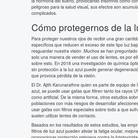
la hormona del sueño, provocando insomnio como conse
peligroso para la salud visual, sus efectos son acumul
complicados.
Cómo protegernos de la l
Para proteger nuestros ojos de recibir una gran cantida
específicos que reducen el exceso de este tipo luz ba
resguardar nuestra visión .Muchos se han preguntado s
solo una manera de vender el uso de lentes, es por el
sobre esto. En 2018 una investigación de química ópti
sin protección a la luz azul puede generar degeneraci
que provoca pérdida de la visión.
El Dr. Ajith Karunarathne quien es parte de equipo de l
azul, se puede usar gafas que filtren tanto los rayos 
como artificial. De la misma forma, otros estudios sob
poblaciones con más riesgos de desarrollar afecciones
usar gafas con filtros especiales sobre todo a que su
suelen utilizar lentes de contacto.
Basados en los resultados de estos estudios, las empres
filtros de luz azul pueden aliviar la fatiga ocular, me
proporcionar protección retiniana contra la fototoxicid