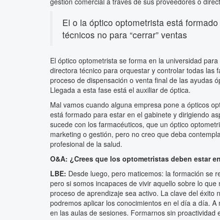
gestión comercial a través de sus proveedores o direc
El o la óptico optometrista está formado
técnicos no para “cerrar” ventas
El óptico optometrista se forma en la universidad para
directora técnico para orquestar y controlar todas las f
proceso de dispensación o venta final de las ayudas ó
Llegada a esta fase está el auxiliar de óptica.
Mal vamos cuando alguna empresa pone a ópticos optom
está formado para estar en el gabinete y dirigiendo as
sucede con los farmacéuticos, que un óptico optomet
marketing o gestión, pero no creo que deba contempla
profesional de la salud.
O&A: ¿Crees que los optometristas deben estar e
LBE:
Desde luego, pero maticemos: la formación se re
pero si somos incapaces de vivir aquello sobre lo qu
proceso de aprendizaje sea activo. La clave del éxit
podremos aplicar los conocimientos en el día a día. 
en las aulas de sesiones. Formarnos sin proactividad e