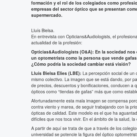
formación y el rol de los colegiados como profesi
empresas del sector óptico que se presentan como
supermercado.
Lluís Bielsa.
En entrevista con Opticians&Audiologists, el profesiona
actualidad de la profesión:
Opticias&Audiologists (O&A): En la sociedad nos
un optometrista como la persona que vende gafas 
¿Cómo podría la sociedad cambiar está visión?
Lluís Bielsa Elies (LBE):
La percepción social de un 
mismo colectivo. La imagen que se está dando, por p
de precios, descuentos y bonificaciones, conducen a 
ópticos como “tiendas de gafas” más que como estable
Afortunadamente esta mala imagen se compensa porque
contra viento y marea, de seguir trabajando con la prio
ópticas de calidad. Este modelo es el que ha aguanta
difíciles que nos toca vivir. En el ámbito de la salud, l
A partir de aquí se trata de que a través de los colegi
universidad se potencie la figura del óptico optometri