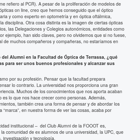
me refiero al PCR). A pesar de la proliferación de modelos de
 ópticas on line, creo que hemos conseguido que el óptico
aria y como experto en optometría y en óptica oftálmica,
 disciplina. Otra cosa distinta es la imagen de ciertas ópticas
os, las Delegaciones y Colegios autonómicos, entidades como
or ejemplo, han sido claves, pero no olvidemos que si no fuese,
onal de muchos compañeros y compañeras, no estaríamos en
b del Alumni en la Facultad de Óptica de Terrassa, ¿qué
tas para ser unos buenos profesionales y alcanzar sus
smo por su profesión. Pensar que la facultad prepara
nsar lo contrario. La universidad nos proporciona una gran
eriencia. Muchos de los conocimientos que nos aporta acaban
to es lo que nos hace crecer como personas. Además,
mientos, también crea una forma de pensar y de abordar los
a “marca”, en nuestra forma de ver las cosas, acaba por
idad institucional – del Club Alumni de la FOOOT es,
 a la comunidad de ex alumnos de una universidad, la UPC, que
 investigación y tecnología.