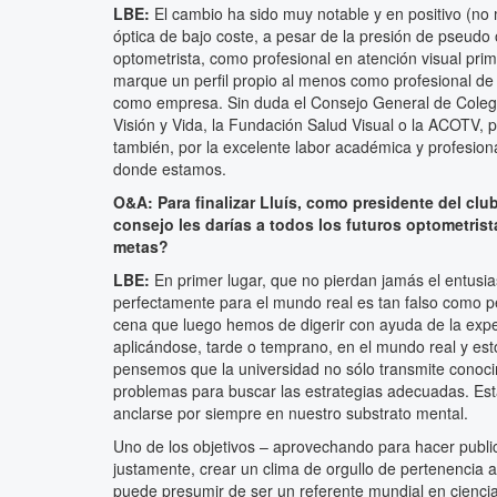
LBE:
El cambio ha sido muy notable y en positivo (no 
óptica de bajo coste, a pesar de la presión de pseudo
optometrista, como profesional en atención visual prim
marque un perfil propio al menos como profesional de la
como empresa. Sin duda el Consejo General de Colegi
Visión y Vida, la Fundación Salud Visual o la ACOTV, p
también, por la excelente labor académica y profesi
donde estamos.
O&A: Para finalizar Lluís, como presidente del clu
consejo les darías a todos los futuros optometris
metas?
LBE:
En primer lugar, que no pierdan jamás el entusia
perfectamente para el mundo real es tan falso como pe
cena que luego hemos de digerir con ayuda de la exp
aplicándose, tarde o temprano, en el mundo real y es
pensemos que la universidad no sólo transmite conoci
problemas para buscar las estrategias adecuadas. Est
anclarse por siempre en nuestro substrato mental.
Uno de los objetivos – aprovechando para hacer public
justamente, crear un clima de orgullo de pertenencia
puede presumir de ser un referente mundial en ciencia,