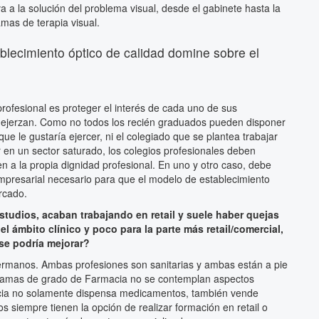
a a la solución del problema visual, desde el gabinete hasta la
mas de terapia visual.
blecimiento óptico de calidad domine sobre el
profesional es proteger el interés de cada uno de sus
 ejerzan. Como no todos los recién graduados pueden disponer
que le gustaría ejercer, ni el colegiado que se plantea trabajar
r en un sector saturado, los colegios profesionales deben
n a la propia dignidad profesional. En uno y otro caso, debe
 empresarial necesario para que el modelo de establecimiento
rcado.
estudios, acaban trabajando en retail y suele haber quejas
l ámbito clínico y poco para la parte más retail/comercial,
se podría mejorar?
ermanos. Ambas profesiones son sanitarias y ambas están a pie
ogramas de grado de Farmacia no se contemplan aspectos
acia no solamente dispensa medicamentos, también vende
s siempre tienen la opción de realizar formación en retail o