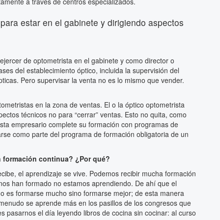
tamente a través de centros especializados.
 para estar en el gabinete y dirigiendo aspectos
 ejercer de optometrista en el gabinete y como director o
ases del establecimiento óptico, incluida la supervisión del
pticas. Pero supervisar la venta no es lo mismo que vender.
etristas en la zona de ventas. El o la óptico optometrista
pectos técnicos no para “cerrar” ventas. Esto no quita, como
rista empresario complete su formación con programas de
rse como parte del programa de formación obligatoria de un
n formación continua? ¿Por qué?
cibe, el aprendizaje se vive. Podemos recibir mucha formación
e nos han formado no estamos aprendiendo. De ahí que el
o no es formarse mucho sino formarse mejor; de esta manera
A menudo se aprende más en los pasillos de los congresos que
s pasarnos el día leyendo libros de cocina sin cocinar: al curso