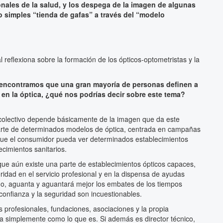
onales de la salud, y los despega de la imagen de algunas
 simples “tienda de gafas” a través del “modelo
l reflexiona sobre la formación de los ópticos-optometristas y la
 encontramos que una gran mayoría de personas definen a
en la óptica, ¿qué nos podrías decir sobre este tema?
colectivo depende básicamente de la imagen que da este
arte de determinados modelos de óptica, centrada en campañas
que el consumidor pueda ver determinados establecimientos
cimientos sanitarios.
 aún existe una parte de establecimientos ópticos capaces,
ridad en el servicio profesional y en la dispensa de ayudas
do, aguanta y aguantará mejor los embates de los tiempos
a confianza y la seguridad son incuestionables.
os profesionales, fundaciones, asociaciones y la propia
sta simplemente como lo que es. Si además es director técnico,