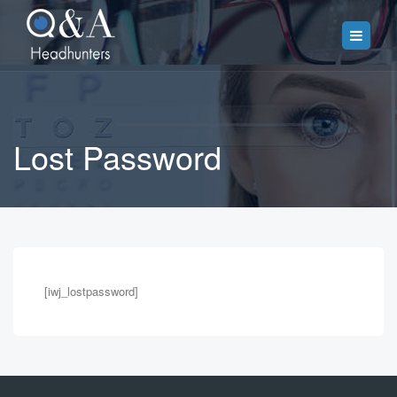
Lost Password
[iwj_lostpassword]