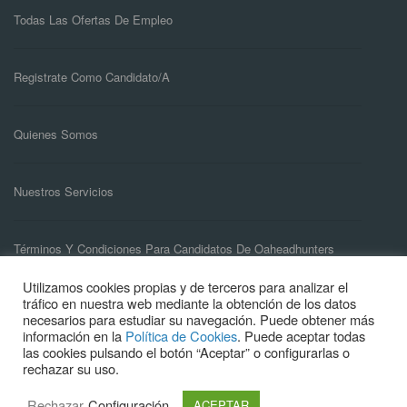
Todas Las Ofertas De Empleo
Registrate Como Candidato/a
Quienes Somos
Nuestros Servicios
Términos Y Condiciones Para Candidatos De Oaheadhunters
Utilizamos cookies propias y de terceros para analizar el
tráfico en nuestra web mediante la obtención de los datos
necesarios para estudiar su navegación. Puede obtener más
información en la
Política de Cookies
. Puede aceptar todas
las cookies pulsando el botón “Aceptar” o configurarlas o
rechazar su uso.
© 2021 O&A Headhuners. Todos los derechos reservados |
Aviso legal
Rechazar
Configuración
ACEPTAR