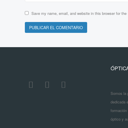
Save my name, email, and website in this browser for th
ÓPTIC
Somos la 
dedicada e
formación 
óptico y au