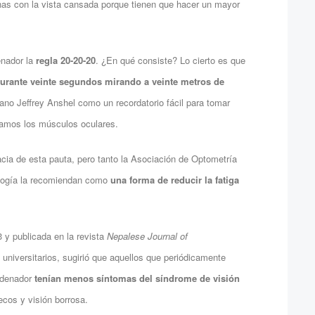
as con la vista cansada porque tienen que hacer un mayor
enador la
regla 20-20-20
. ¿En qué consiste? Lo cierto es que
urante veinte segundos mirando a veinte metros de
iano Jeffrey Anshel como un recordatorio fácil para tomar
nsamos los músculos oculares.
acia de esta pauta, pero tanto la Asociación de Optometría
logía la recomiendan como
una forma de reducir la fatiga
 y publicada en la revista
Nepalese Journal of
 universitarios, sugirió que aquellos que periódicamente
rdenador
tenían menos síntomas del síndrome de visión
secos y visión borrosa.