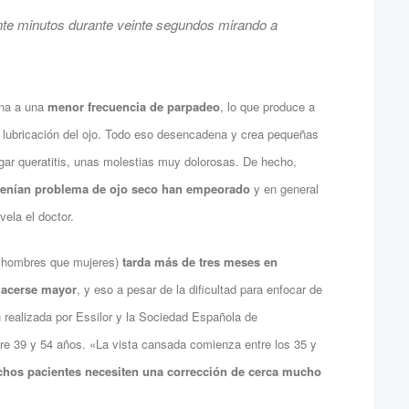
te minutos durante veinte segundos mirando a
ona a una
menor frecuencia de parpadeo
, lo que produce a
r lubricación del ojo. Todo eso desencadena y crea pequeñas
ugar queratitis, unas molestias muy dolorosas. De hecho,
 tenían problema de ojo seco han empeorado
y en general
ela el doctor.
 hombres que mujeres)
tarda más de tres meses en
 hacerse mayor
, y eso a pesar de la dificultad para enfocar de
n realizada por Essilor y la Sociedad Española de
e 39 y 54 años. «La vista cansada comienza entre los 35 y
uchos pacientes necesiten una corrección de cerca mucho