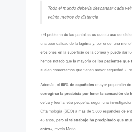
Todo el mundo debería descansar cada vein
veinte metros de distancia
«El problema de las pantallas es que su uso condici
una peor calidad de la lágrima y, por ende, una meno
erosiones en la superficie de la córnea y puede dar l
hemos notado que la mayoría de
los pacientes que
suelen comentarnos que tienen mayor sequedad «, rev
Además, el
65% de españoles
(mayor proporción de
corregirse la presbicia por tener la sensación de
cerca y leer la letra pequeña, según una investigació
Oftalmología (SEO) a más de 3.000 españoles de entr
45 años, pero
el teletrabajo ha precipitado que m
antes
«, revela Mario.