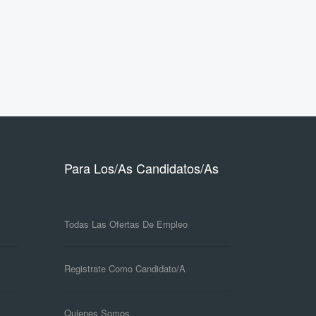
Para Los/as Candidatos/as
Todas Las Ofertas De Empleo
Registrate Como Candidato/a
Quienes Somos