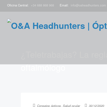
Oficina Central:
+34 688 868 968
Email:
info@oaheadhunters.com
¿Teletrabajas? La regl
oftalmólogo
Consejos ópticos
,
Salud ocular
30/12/2020