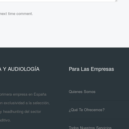
e next time comment.
A Y AUDIOLOGÍA
Para Las Empresas
Quienes Somos
primera empresa en España
n exclusividad a la selección,
¿Qué Te Ofrecemos?
y headhunting del sector
ditivo.
Todos Nuestros Servicios